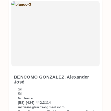
BENCOMO GONZALEZ, Alexander
José
S/I
S/I
No tiene
(58) (424) 442.3114
notiene@correogmail.com