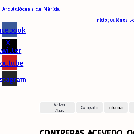
Arquidiócesis de Mérida
Inicio
¿Quiénes S
acebook
X-
twitter
Youtube
nstagram
Volver
Compartir
Informar
Atrás
CONTRERAS ACEVEDO, Os