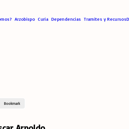
omos?
Arzobispo
Curia
Dependencias
Tramites y Recursos
D
Bookmark
car Arnoldo