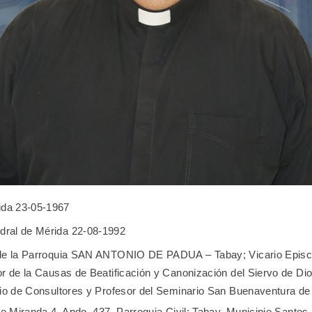
ida 23-05-1967
dral de Mérida 22-08-1992
de la Parroquia SAN ANTONIO DE PADUA – Tabay; Vicario Episcop
r de la Causas de Beatificación y Canonización del Siervo de D
io de Consultores y Profesor del Seminario San Buenaventura de
le Miranda 4. Apdo. 437. Parroquia Civil: Tabay, Municipio Santos