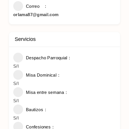
Correo
orlama87@gmail.com
Servicios
Despacho Parroquial
S/I
Misa Dominical
S/I
Misa entre semana
S/I
Bautizos
S/I
Confesiones