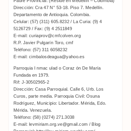
Padre Provincial: (Reside en Medellín – Colombia)
Dirección: Cra 47 N° 53-18. Piso 7. Medellín.
Departamento de Antioquia. Colombia.
Celular: (57) (311) 605.8232 / La Curia: (9) 4
5126729 / Fax: (9) 4 2511849
E-mail: curiaprov@cmfcolven.org
R.P. Javier Pulgarín Toro, cmf
Teléfono: (57) 311 6058232
E-mail: cimbalosdeagua@yahoo.es
Parroquia I nmac ulad o Coraz ón De María
Fundada en 1979.
Rif: J-30502965-2
Dirección: Casa Parroquial. Calle 6, Urb. Los
Curos, parte media. Parroquia Civil: Osuna
Rodríguez, Municipio: Libertador. Mérida, Edo.
Mérida. Venezuela.
Teléfono: (58) (0274) 271.3038
E-mail: levmiriam.org.ve@gmail.com / Blog