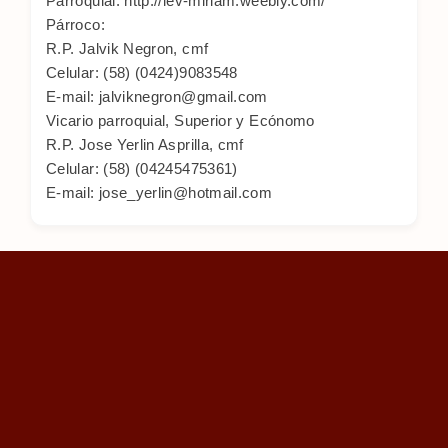
Parroquial: http://lev-miriam.weebly.com/
Párroco:
R.P. Jalvik Negron, cmf
Celular: (58) (0424)9083548
E-mail: jalviknegron@gmail.com
Vicario parroquial, Superior y Ecónomo
R.P. Jose Yerlin Asprilla, cmf
Celular: (58) (04245475361)
E-mail: jose_yerlin@hotmail.com