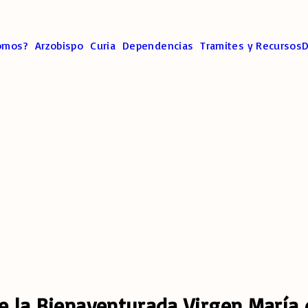
omos?
Arzobispo
Curia
Dependencias
Tramites y Recursos
D
e la Bienaventurada Virgen María