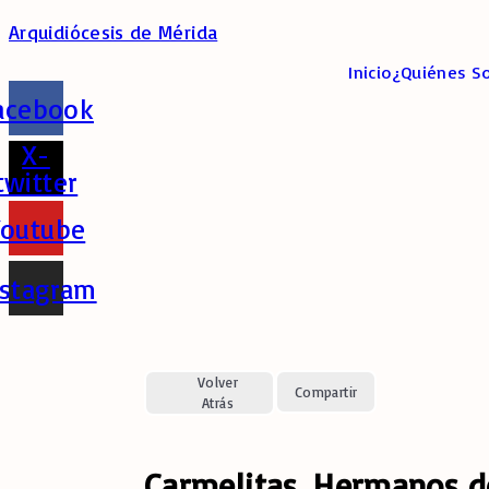
Arquidiócesis de Mérida
Inicio
¿Quiénes S
acebook
X-
twitter
Youtube
nstagram
Volver
Compartir
Atrás
Carmelitas. Hermanos d