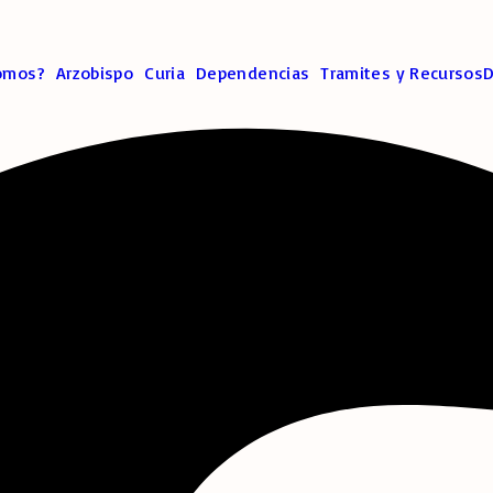
omos?
Arzobispo
Curia
Dependencias
Tramites y Recursos
D